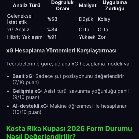
Doğruluk
Uygulama
Analiz Türü
Maliyet
Oranı
Zorluğu
Geleneksel
%58
Düşük
Kolay
İstatistik
xG Analizi
%84
Orta
Orta
Hibrit Yaklaşım
%91
Yüksek
Zor
xG Hesaplama Yöntemleri Karşılaştırması
Tecrübelerime göre, üç ana xG hesaplama modeli var:
Basit xG:
Sadece şut pozisyonunu değerlendirir
(7/10 puan)
Gelişmiş xG:
Asist türü, savunma yoğunluğu dahil
(9/10 puan)
AI-destekli xG:
Makine öğrenmesi ile hesaplanan
(10/10 puan)
Kosta Rika Kupası 2026 Form Durumu
Nasıl Değerlendirilir?