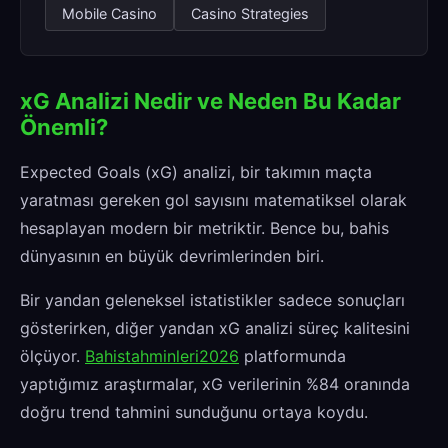
Mobile Casino
Casino Strategies
xG Analizi Nedir ve Neden Bu Kadar
Önemli?
Expected Goals (xG) analizi, bir takımın maçta
yaratması gereken gol sayısını matematiksel olarak
hesaplayan modern bir metriktir. Bence bu, bahis
dünyasının en büyük devrimlerinden biri.
Bir yandan geleneksel istatistikler sadece sonuçları
gösterirken, diğer yandan xG analizi süreç kalitesini
ölçüyor.
Bahistahminleri2026
platformunda
yaptığımız araştırmalar, xG verilerinin %84 oranında
doğru trend tahmini sunduğunu ortaya koydu.