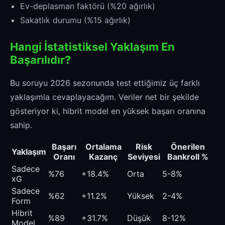
Ev-deplasman faktörü (%20 ağırlık)
Sakatlık durumu (%15 ağırlık)
Hangi İstatistiksel Yaklaşım En
Başarılıdır?
Bu soruyu 2026 sezonunda test ettiğimiz üç farklı
yaklaşımla cevaplayacağım. Veriler net bir şekilde
gösteriyor ki, hibrit model en yüksek başarı oranına
sahip.
Başarı
Ortalama
Risk
Önerilen
Yaklaşım
Oranı
Kazanç
Seviyesi
Bankroll %
Sadece
%76
+18.4%
Orta
5-8%
xG
Sadece
%62
+11.2%
Yüksek
2-4%
Form
Hibrit
%89
+31.7%
Düşük
8-12%
Model