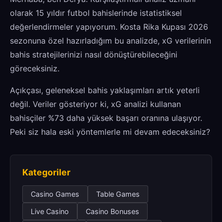
olarak 15 yıldır futbol bahislerinde istatistiksel
değerlendirmeler yapıyorum. Kosta Rika Kupası 2026
sezonuna özel hazırladığım bu analizde, xG verilerinin
bahis stratejilerinizi nasıl dönüştürebileceğini
göreceksiniz.
Açıkçası, geleneksel bahis yaklaşımları artık yeterli
değil. Veriler gösteriyor ki, xG analizi kullanan
bahisçiler %73 daha yüksek başarı oranına ulaşıyor.
Peki siz hala eski yöntemlerle mi devam edeceksiniz?
Kategoriler
Casino Games
Table Games
Live Casino
Casino Bonuses