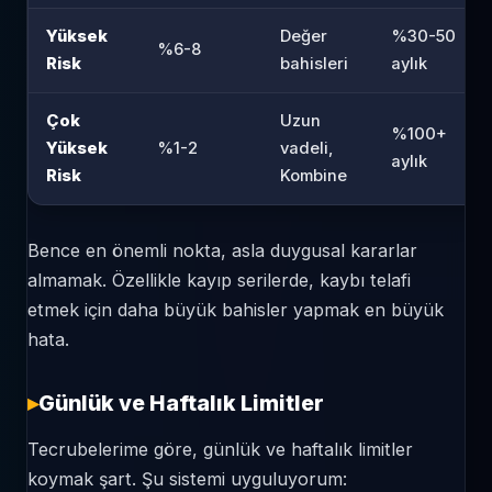
Yüksek
Değer
%30-50
%6-8
Risk
bahisleri
aylık
Çok
Uzun
%100+
Yüksek
%1-2
vadeli,
aylık
Risk
Kombine
Bence en önemli nokta, asla duygusal kararlar
almamak. Özellikle kayıp serilerde, kaybı telafi
etmek için daha büyük bahisler yapmak en büyük
hata.
Günlük ve Haftalık Limitler
Tecrubelerime göre, günlük ve haftalık limitler
koymak şart. Şu sistemi uyguluyorum: