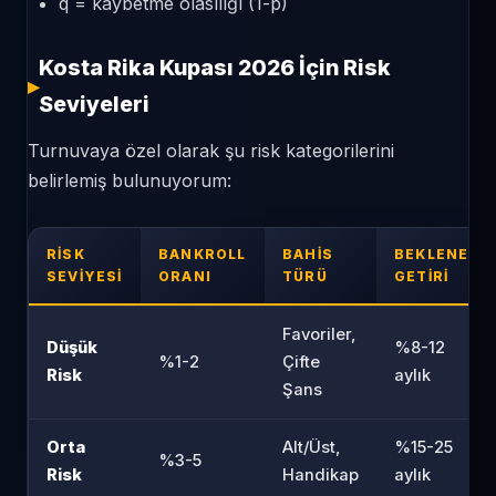
q = kaybetme olasılığı (1-p)
Kosta Rika Kupası 2026 İçin Risk
Seviyeleri
Turnuvaya özel olarak şu risk kategorilerini
belirlemiş bulunuyorum:
RISK
BANKROLL
BAHIS
BEKLENEN
SEVIYESI
ORANI
TÜRÜ
GETIRI
Favoriler,
Düşük
%8-12
%1-2
Çifte
Risk
aylık
Şans
Orta
Alt/Üst,
%15-25
%3-5
Risk
Handikap
aylık