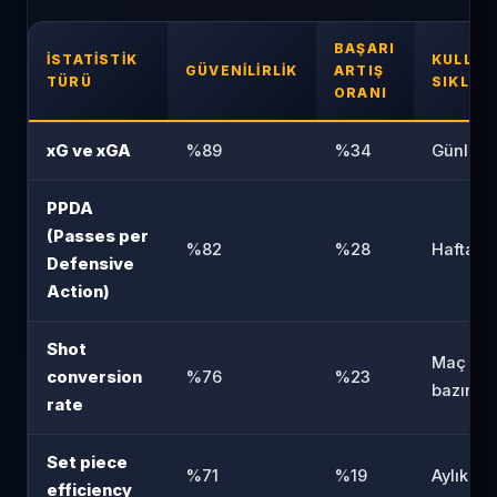
BAŞARI
İSTATISTIK
KULLAN
GÜVENILIRLIK
ARTIŞ
TÜRÜ
SIKLIĞI
ORANI
xG ve xGA
%89
%34
Günlük
PPDA
(Passes per
%82
%28
Haftalık
Defensive
Action)
Shot
Maç
conversion
%76
%23
bazında
rate
Set piece
%71
%19
Aylık
efficiency