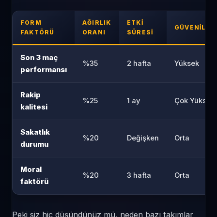
FORM
AĞIRLIK
ETKI
GÜVENILIRL
FAKTÖRÜ
ORANI
SÜRESI
Son 3 maç
%35
2 hafta
Yüksek
performansı
Rakip
%25
1 ay
Çok Yüksek
kalitesi
Sakatlık
%20
Değişken
Orta
durumu
Moral
%20
3 hafta
Orta
faktörü
Peki siz hiç düşündünüz mü, neden bazı takımlar