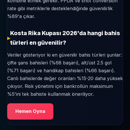
kombine etmek gerekir. PPDA ve shot conversion
rate gibi metriklerle desteklendiğinde güvenilirlik
%89'a çıkar.
Kosta Rika Kupası 2026'da hangi bahis
türleri en güvenilir?
Veriler gösteriyor ki en güvenilir bahis türleri şunlar:
çifte şans bahisleri (%68 başarı), alt/üst 2.5 gol
(%71 başarı) ve handikap bahisleri (%66 başarı).
Canlı bahislerde değer oranları %15-20 daha yüksek
çıkıyor. Risk yönetimi için bankrollün maksimum
%5'ini tek bahiste kullanmak öneriliyor.
Hemen Oyna