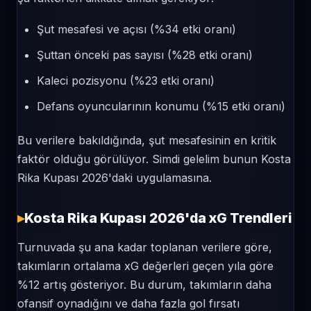
Şut mesafesi ve açısı (%34 etki oranı)
Şuttan önceki pas sayısı (%28 etki oranı)
Kaleci pozisyonu (%23 etki oranı)
Defans oyuncularının konumu (%15 etki oranı)
Bu verilere bakıldığında, şut mesafesinin en kritik
faktör olduğu görülüyor. Simdi gelelim bunun Kosta
Rika Kupası 2026'daki uygulamasına.
Kosta Rika Kupası 2026'da xG Trendleri
Turnuvada şu ana kadar toplanan verilere göre,
takımların ortalama xG değerleri geçen yıla göre
%12 artış gösteriyor. Bu durum, takımların daha
ofansif oynadığını ve daha fazla gol fırsatı