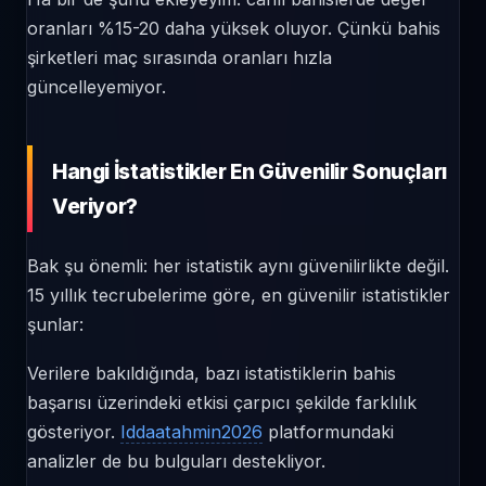
oranları %15-20 daha yüksek oluyor. Çünkü bahis
şirketleri maç sırasında oranları hızla
güncelleyemiyor.
Hangi İstatistikler En Güvenilir Sonuçları
Veriyor?
Bak şu önemli: her istatistik aynı güvenilirlikte değil.
15 yıllık tecrubelerime göre, en güvenilir istatistikler
şunlar:
Verilere bakıldığında, bazı istatistiklerin bahis
başarısı üzerindeki etkisi çarpıcı şekilde farklılık
gösteriyor.
Iddaatahmin2026
platformundaki
analizler de bu bulguları destekliyor.