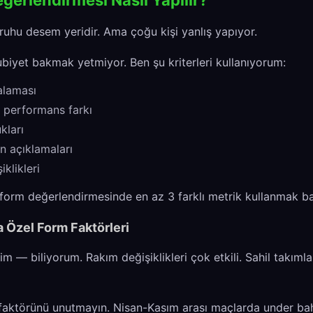
erlendirmesi Nasıl Yapılır?
ruhu desem yeridir. Ama çoğu kişi yanlış yapıyor.
biyet bakmak yetmiyor. Ben şu kriterleri kullanıyorum:
alaması
 performans farkı
kları
n açıklamaları
iklikleri
 form değerlendirmesinde en az 3 farklı metrik kullanmak baş
a Özel Form Faktörleri
im — biliyorum. Rakım değişiklikleri çok etkili. Sahil takıml
aktörünü unutmayın. Nisan-Kasım arası maçlarda under bahi