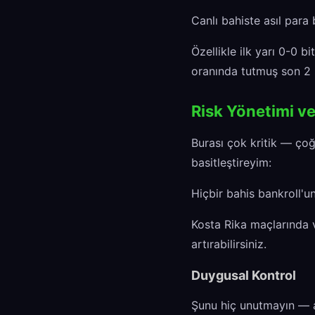
Canlı bahiste asıl para
Özellikle ilk yarı 0-0 b
oranında tutmuş son 2
Risk Yönetimi ve 
Burası çok kritik — ço
basitleştireyim:
Hiçbir bahis bankroll'un
Kosta Rika maçlarında 
artırabilirsiniz.
Duygusal Kontrol
Şunu hiç unutmayın — ar