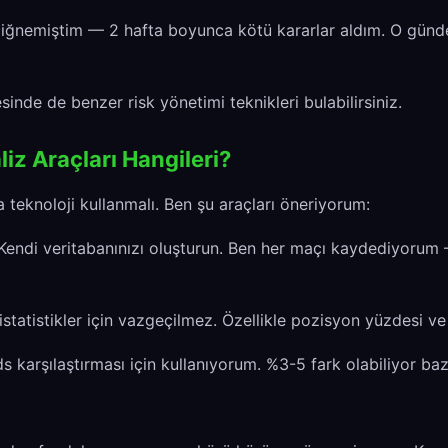
çiğnemiştim — 2 hafta boyunca kötü kararlar aldım. O günden
sinde de benzer risk yönetimi teknikleri bulabilirsiniz.
liz Araçları Hangileri?
teknoloji kullanmalı. Ben şu araçları öneriyorum:
endi veritabanınızı oluşturun. Ben her maçı kaydediyorum 
istatistikler için vazgeçilmez. Özellikle pozisyon yüzdesi ve 
 karşılaştırması için kullanıyorum. %3-5 fark olabiliyor ba