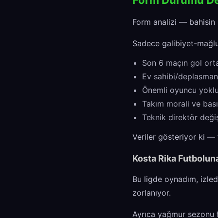
Form Durumu Değ
Form analizi — bahisin 
Sadece galibiyet-mağlu
Son 6 maçın gol ort
Ev sahibi/deplasman
Önemli oyuncu yoklu
Takım morali ve bası
Teknik direktör değiş
Veriler gösteriyor ki —
Kosta Rika Futbolun
Bu ligde oynadım, izled
zorlanıyor.
Ayrıca yağmur sezonu f