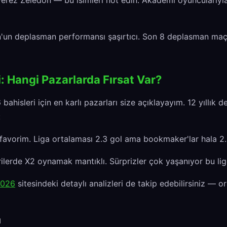
n'un deplasman performansı şaşırtıcı. Son 8 deplasman maç
i: Hangi Pazarlarda Fırsat Var?
bahisleri için en karlı pazarları size açıklayayım. 12 yıllı
:
avorim. Liga ortalaması 2.3 gol ama bookmaker'lar hala 2
ilerde X2 oynamak mantıklı. Sürprizler çok yaşanıyor bu lig
2026
sitesindeki detaylı analizleri de takip edebilirsiniz — 
ı