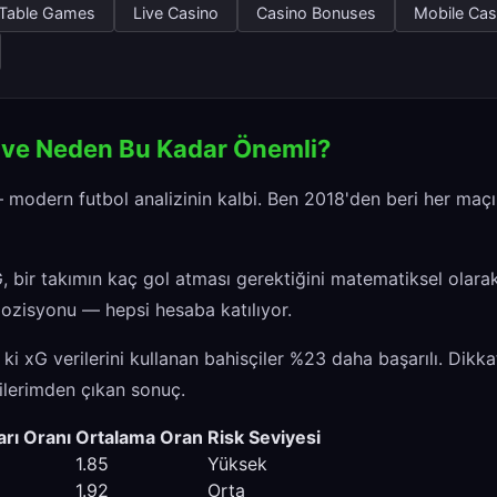
Table Games
Live Casino
Casino Bonuses
Mobile Cas
r ve Neden Bu Kadar Önemli?
modern futbol analizinin kalbi. Ben 2018'den beri her ma
, bir takımın kaç gol atması gerektiğini matematiksel olarak
pozisyonu — hepsi hesaba katılıyor.
 ki xG verilerini kullanan bahisçiler %23 daha başarılı. Dik
rilerimden çıkan sonuç.
rı Oranı
Ortalama Oran
Risk Seviyesi
2
1.85
Yüksek
1.92
Orta