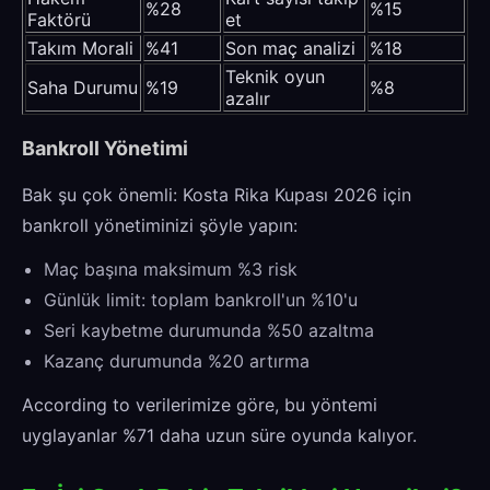
%28
%15
Faktörü
et
Takım Morali
%41
Son maç analizi
%18
Teknik oyun
Saha Durumu
%19
%8
azalır
Bankroll Yönetimi
Bak şu çok önemli: Kosta Rika Kupası 2026 için
bankroll yönetiminizi şöyle yapın:
Maç başına maksimum %3 risk
Günlük limit: toplam bankroll'un %10'u
Seri kaybetme durumunda %50 azaltma
Kazanç durumunda %20 artırma
According to verilerimize göre, bu yöntemi
uyglayanlar %71 daha uzun süre oyunda kalıyor.