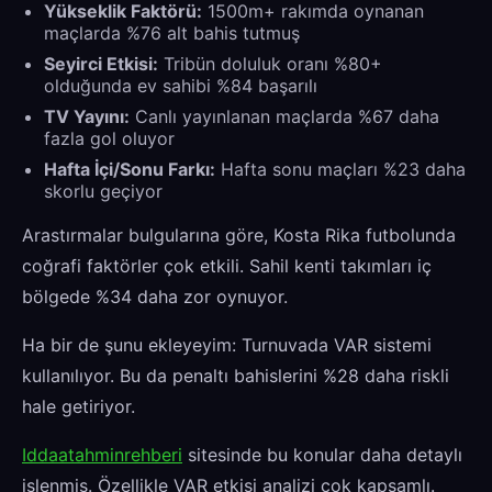
Yükseklik Faktörü:
1500m+ rakımda oynanan
maçlarda %76 alt bahis tutmuş
Seyirci Etkisi:
Tribün doluluk oranı %80+
olduğunda ev sahibi %84 başarılı
TV Yayını:
Canlı yayınlanan maçlarda %67 daha
fazla gol oluyor
Hafta İçi/Sonu Farkı:
Hafta sonu maçları %23 daha
skorlu geçiyor
Arastırmalar bulgularına göre, Kosta Rika futbolunda
coğrafi faktörler çok etkili. Sahil kenti takımları iç
bölgede %34 daha zor oynuyor.
Ha bir de şunu ekleyeyim: Turnuvada VAR sistemi
kullanılıyor. Bu da penaltı bahislerini %28 daha riskli
hale getiriyor.
Iddaatahminrehberi
sitesinde bu konular daha detaylı
işlenmiş. Özellikle VAR etkisi analizi çok kapsamlı.