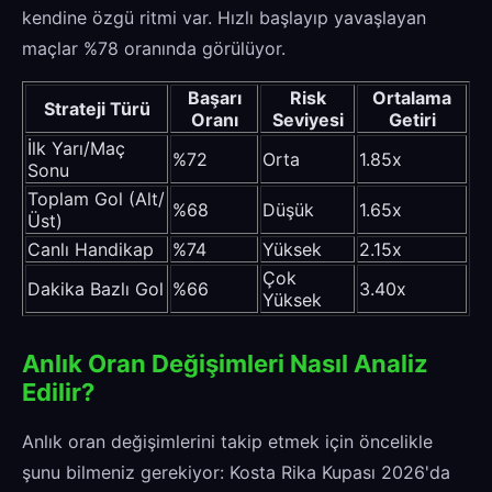
kendine özgü ritmi var. Hızlı başlayıp yavaşlayan
maçlar %78 oranında görülüyor.
Başarı
Risk
Ortalama
Strateji Türü
Oranı
Seviyesi
Getiri
İlk Yarı/Maç
%72
Orta
1.85x
Sonu
Toplam Gol (Alt/
%68
Düşük
1.65x
Üst)
Canlı Handikap
%74
Yüksek
2.15x
Çok
Dakika Bazlı Gol
%66
3.40x
Yüksek
Anlık Oran Değişimleri Nasıl Analiz
Edilir?
Anlık oran değişimlerini takip etmek için öncelikle
şunu bilmeniz gerekiyor: Kosta Rika Kupası 2026'da