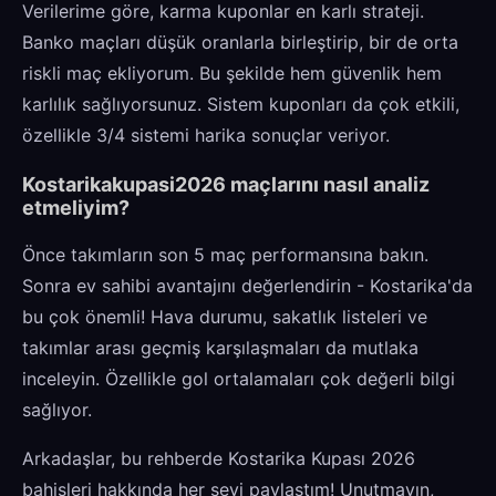
Verilerime göre, karma kuponlar en karlı strateji.
Banko maçları düşük oranlarla birleştirip, bir de orta
riskli maç ekliyorum. Bu şekilde hem güvenlik hem
karlılık sağlıyorsunuz. Sistem kuponları da çok etkili,
özellikle 3/4 sistemi harika sonuçlar veriyor.
Kostarikakupasi2026 maçlarını nasıl analiz
etmeliyim?
Önce takımların son 5 maç performansına bakın.
Sonra ev sahibi avantajını değerlendirin - Kostarika'da
bu çok önemli! Hava durumu, sakatlık listeleri ve
takımlar arası geçmiş karşılaşmaları da mutlaka
inceleyin. Özellikle gol ortalamaları çok değerli bilgi
sağlıyor.
Arkadaşlar, bu rehberde Kostarika Kupası 2026
bahisleri hakkında her şeyi paylaştım! Unutmayın,