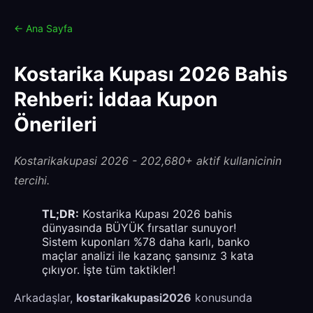
← Ana Sayfa
Kostarika Kupası 2026 Bahis
Rehberi: İddaa Kupon
Önerileri
Kostarikakupasi 2026 - 202,680+ aktif kullanicinin
tercihi.
TL;DR:
Kostarika Kupası 2026 bahis
dünyasında BÜYÜK fırsatlar sunuyor!
Sistem kuponları %78 daha karlı, banko
maçlar analizi ile kazanç şansınız 3 kata
çıkıyor. İşte tüm taktikler!
Arkadaşlar,
kostarikakupasi2026
konusunda