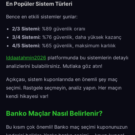
En Popüler Sistem Türleri
Bence en etkili sistemler şunlar:
2/3 Sistemi:
%89 güvenlik oranı
3/4 Sistemi:
%76 güvenlik, daha yüksek kazanç
4/5 Sistemi:
%65 güvenlik, maksimum karlılık
Iddaatahmin2026
platformunda bu sistemlerin detaylı
analizlerini bulabilirsiniz. Mutlaka göz atın!
Açıkçası, sistem kuponlarında en önemli şey maç
seçimi. Rastgele seçmeyin, analiz yapın. Her maçın
kendi hikayesi var!
Banko Maçlar Nasıl Belirlenir?
Bu kısım çok önemli! Banko maç seçimi kuponunuzun