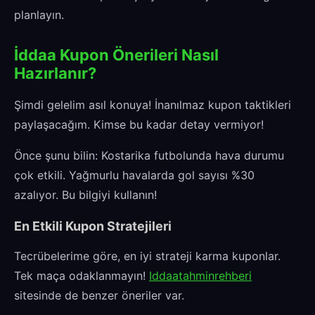
planlayın.
İddaa Kupon Önerileri Nasıl
Hazırlanır?
Şimdi gelelim asıl konuya! İnanılmaz kupon taktikleri
paylaşacağım. Kimse bu kadar detay vermiyor!
Önce şunu bilin: Kostarika futbolunda hava durumu
çok etkili. Yağmurlu havalarda gol sayısı %30
azalıyor. Bu bilgiyi kullanın!
En Etkili Kupon Stratejileri
Tecrübelerime göre, en iyi strateji karma kuponlar.
Tek maça odaklanmayın!
Iddaatahminrehberi
sitesinde de benzer öneriler var.