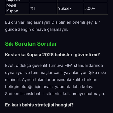
Riskli
%1
Yüksek
5.00+
Kupon
Bu oranları hiç aşmayın! Disiplin en önemli şey. Bir
günde zengin olmaya çalışmayın.
Sık Sorulan Sorular
Kostarika Kupası 2026 bahisleri güvenli mi?
Evet, oldukça güvenli! Turnuva FIFA standartlarında
oynanıyor ve tüm maçlar canlı yayınlanıyor. Şike riski
minimal. Ayrıca takımlar arasındaki kalite farkları
belirgin olduğu için analiz yapmak daha kolay.
Sadece lisanslı bahis sitelerini kullanmayı unutmayın.
En karlı bahis stratejisi hangisi?