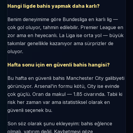
Hangi ligde bahis yapmak daha karlı?
Benim deneyimime göre Bundesliga en karlı lig —
çok gol oluyor, tahmin edilebilir. Premier League en
zor ama en heyecanlı. La Liga ise orta yol — büyük
takımlar genellikle kazanıyor ama sürprizler de
oluyor.
Hafta sonu için en güvenli bahis hangisi?
Bu hafta en güvenli bahis Manchester City galibiyeti
görünüyor. Arsenal'in formu kötü, City ise evinde
çok güçlü. Oran da makul — 1.85 civarında. Tabii ki
risk her zaman var ama istatistiksel olarak en
güvenli seçenek bu.
Son söz olarak şunu ekleyeyim: bahis eğlence
olmalı, yatırım değil. Kaybetmeyi göze