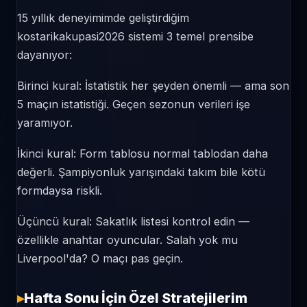
15 yıllık deneyimimde geliştirdiğim
kostarikakupasi2026 sistemi 3 temel prensibe
dayanıyor:
Birinci kural: İstatistik her şeyden önemli — ama son
5 maçın istatistiği. Geçen sezonun verileri işe
yaramıyor.
İkinci kural: Form tablosu normal tablodan daha
değerli. Şampiyonluk yarışındaki takım bile kötü
formdaysa riskli.
Üçüncü kural: Sakatlık listesi kontrol edin —
özellikle anahtar oyuncular. Salah yok mu
Liverpool'da? O maçı pas geçin.
Hafta Sonu İçin Özel Stratejilerim