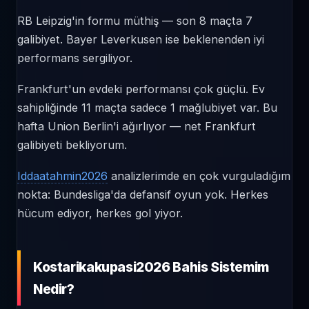
RB Leipzig'in formu müthiş — son 8 maçta 7
galibiyet. Bayer Leverkusen ise beklenenden iyi
performans sergiliyor.
Frankfurt'un evdeki performansı çok güçlü. Ev
sahipliğinde 11 maçta sadece 1 mağlubiyet var. Bu
hafta Union Berlin'i ağırlıyor — net Frankfurt
galibiyeti bekliyorum.
Iddaatahmin2026
analizlerimde en çok vurguladığım
nokta: Bundesliga'da defansif oyun yok. Herkes
hücum ediyor, herkes gol yiyor.
Kostarikakupasi2026 Bahis Sistemim
Nedir?