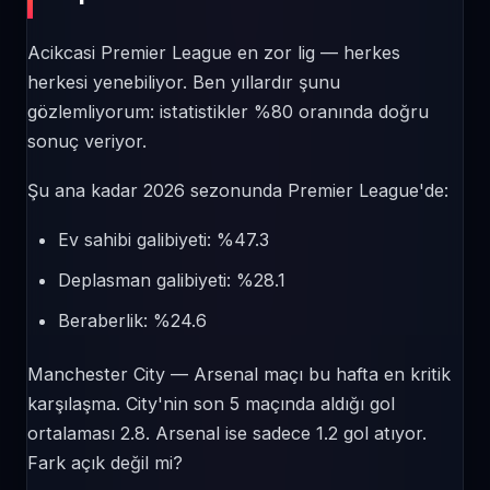
Acikcasi Premier League en zor lig — herkes
herkesi yenebiliyor. Ben yıllardır şunu
gözlemliyorum: istatistikler %80 oranında doğru
sonuç veriyor.
Şu ana kadar 2026 sezonunda Premier League'de:
Ev sahibi galibiyeti: %47.3
Deplasman galibiyeti: %28.1
Beraberlik: %24.6
Manchester City — Arsenal maçı bu hafta en kritik
karşılaşma. City'nin son 5 maçında aldığı gol
ortalaması 2.8. Arsenal ise sadece 1.2 gol atıyor.
Fark açık değil mi?