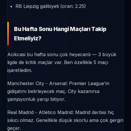
RB Leipzig galibiyeti (oran: 2.25)
Bu Hafta Sonu Hangi Maçları Takip
Etmeliyiz?
Acikcasi bu hafta sonu çok heyecanlı — 3 büyük
ligde de kritik maçlar var. Ben özellikle 5 maçı
işaretledim.
Manchester City - Arsenal: Premier League'in
gidişatını belirleyecek maç. City kazanırsa
şampiyonluk yarışı bitiyor.
Real Madrid - Atletico Madrid: Madrid derbisi hiç
sıkıcı olmaz. Genellikle düşük skorlu ama çok gergin
geçer.