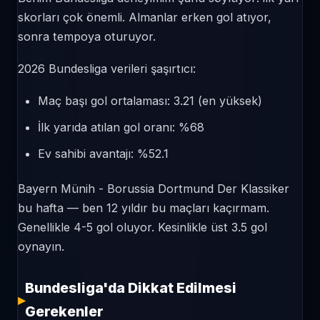
skorları çok önemli. Almanlar erken gol atıyor,
sonra tempoya oturuyor.
2026 Bundesliga verileri şaşırtıcı:
Maç başı gol ortalaması: 3.21 (en yüksek)
İlk yarıda atılan gol oranı: %68
Ev sahibi avantajı: %52.1
Bayern Münih - Borussia Dortmund Der Klassiker
bu hafta — ben 12 yıldır bu maçları kaçırmam.
Genellikle 4-5 gol oluyor. Kesinlikle üst 3.5 gol
oynayın.
Bundesliga'da Dikkat Edilmesi
Gerekenler