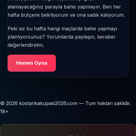
alamayacağınız parayla bahis yapmayın. Ben her
hafta bütçemi belirliyorum ve ona sadık kalıyorum.
Peki siz bu hafta hangi maçlarda bahis yapmayı
planlıyorsunuz? Yorumlarda paylaşın, beraber
değerlendirelim.
Hemen Oyna
© 2026 kostarikakupasi2026.com — Tum haklari saklidir.
18+