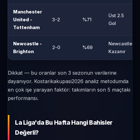
Manchester
Üst 2.5
United -
3-2
%71
Gol
Tottenham
Newcastle -
Newcastle
2-0
%69
Brighton
Kazanır
Dikkat — bu oranlar son 3 sezonun verilerine
dayanıyor. Kostarikakupasi2026 analiz metodumda
en çok işe yarayan faktör: takımların son 5 maçtaki
performansı.
La Liga'da Bu Hafta Hangi Bahisler
Değerli?