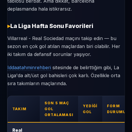
tablosu berbat. Ama dikkat, Barcelona
deplasmanda hala istikrarsız.
La Liga Hafta Sonu Favorileri
Villarreal - Real Sociedad maçını takip edin — bu
sezon en çok gol atılan maçlardan biri olabilir. Her
iki takım da defansif sorunlar yaşıyor.
Iddaatahminrehberi
sitesinde de belirttiğim gibi, La
Liga'da alt/üst gol bahisleri çok karlı. Özellikle orta
sıra takımların maçlarında.
SON 5 MAÇ
YEDIĞI
FORM
TAKIM
GOL
GOL
DURUMU
ORTALAMASI
Real