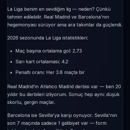
La Liga benim en sevdiğim lig — neden? Çünkü
tahmin edilebilir. Real Madrid ve Barcelona'nın
hegemonyası sürüyor ama ara takımlar da güçlendi.
2026 sezonunda La Liga istatistikleri:
Maç başına ortalama gol: 2.73
Sarı kart ortalaması: 4.2
Penaltı oranı: Her 3.8 maçta bir
Real Madrid'in Atletico Madrid derbisi var — ben 20
yıldır bu derbileri izliyorum. Sonuç hep aynı: düşük
skorlu, gergin maçlar.
Barcelona ise Sevilla'ya karşı oynuyor. Sevilla'nın
son 7 maçında sadece 1 galibiyet var — form