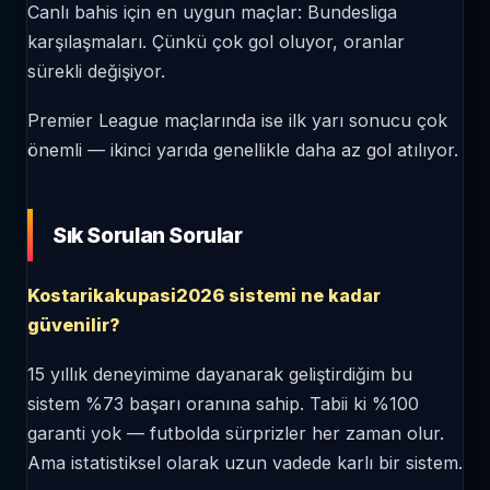
Canlı bahis için en uygun maçlar: Bundesliga
karşılaşmaları. Çünkü çok gol oluyor, oranlar
sürekli değişiyor.
Premier League maçlarında ise ilk yarı sonucu çok
önemli — ikinci yarıda genellikle daha az gol atılıyor.
Sık Sorulan Sorular
Kostarikakupasi2026 sistemi ne kadar
güvenilir?
15 yıllık deneyimime dayanarak geliştirdiğim bu
sistem %73 başarı oranına sahip. Tabii ki %100
garanti yok — futbolda sürprizler her zaman olur.
Ama istatistiksel olarak uzun vadede karlı bir sistem.