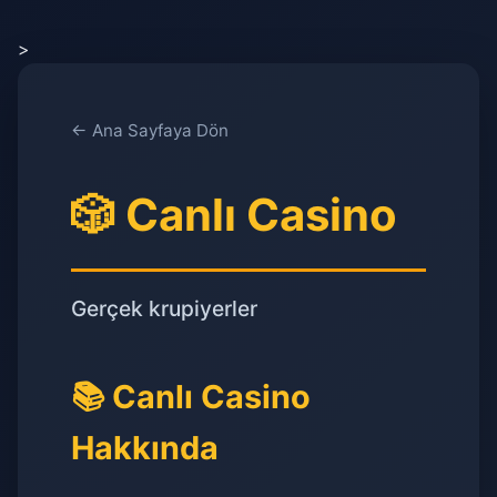
>
← Ana Sayfaya Dön
🎲 Canlı Casino
Gerçek krupiyerler
📚 Canlı Casino
Hakkında