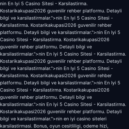
nin En Iyi 5 Casino Sitesi - Karsilastirma.
Kostarikakupasi2026 guvenilir rehber platformu. Detayli
bilgi ve karsilastirmalar.">nin En Iyi 5 Casino Sitesi -
Karsilastirma. Kostarikakupasi2026 guvenilir rehber
platformu. Detayli bilgi ve karsilastirmalar.">nin En Iyi 5
Casino Sitesi - Karsilastirma. Kostarikakupasi2026
guvenilir rehber platformu. Detayli bilgi ve
karsilastirmalar.">nin En Iyi 5 Casino Sitesi - Karsilastirma.
Kostarikakupasi2026 guvenilir rehber platformu. Detayli
bilgi ve karsilastirmalar.">nin En Iyi 5 Casino Sitesi -
Karsilastirma. Kostarikakupasi2026 guvenilir rehber
platformu. Detayli bilgi ve karsilastirmalar.">nin En Iyi 5
Casino Sitesi - Karsilastirma. Kostarikakupasi2026
guvenilir rehber platformu. Detayli bilgi ve
karsilastirmalar.">nin En Iyi 5 Casino Sitesi - Karsilastirma.
Kostarikakupasi2026 guvenilir rehber platformu. Detayli
bilgi ve karsilastirmalar.">nin en iyi casino siteleri
karsilastirmasi. Bonus, oyun cesitliligi, odeme hizi,