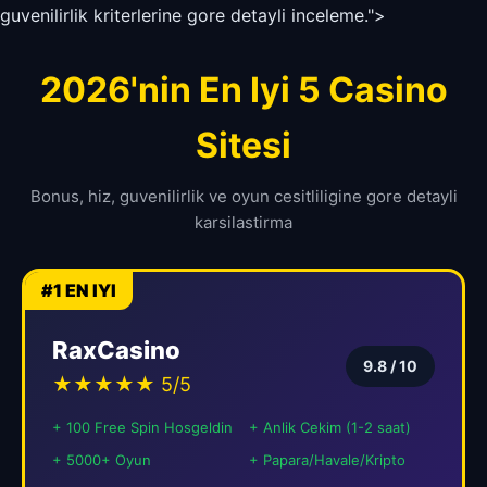
guvenilirlik kriterlerine gore detayli inceleme.">
2026'nin En Iyi 5 Casino
Sitesi
Bonus, hiz, guvenilirlik ve oyun cesitliligine gore detayli
karsilastirma
#1 EN IYI
RaxCasino
9.8 / 10
★★★★★ 5/5
+ 100 Free Spin Hosgeldin
+ Anlik Cekim (1-2 saat)
+ 5000+ Oyun
+ Papara/Havale/Kripto