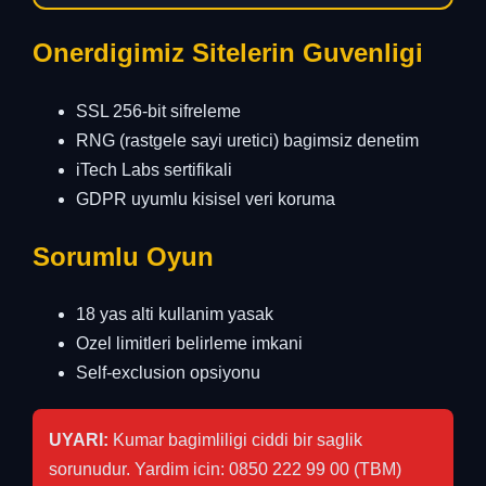
Onerdigimiz Sitelerin Guvenligi
SSL 256-bit sifreleme
RNG (rastgele sayi uretici) bagimsiz denetim
iTech Labs sertifikali
GDPR uyumlu kisisel veri koruma
Sorumlu Oyun
18 yas alti kullanim yasak
Ozel limitleri belirleme imkani
Self-exclusion opsiyonu
UYARI:
Kumar bagimliligi ciddi bir saglik
sorunudur. Yardim icin: 0850 222 99 00 (TBM)