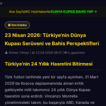
>
Ana Sayfa
WC Hub
Haberler
DUNYA KUPASI BAHIS YAP →
📰 Son Dakika
23 Nisan 2026: Türkiye'nin Dünya
Kupası Serüveni ve Bahis Perspektifleri
👤 Ahmet Yilmaz | 📅 23.04.2026 08:01 | 🌐 tr_gazeteler
Türkiye'nin 24 Yıllık Hasretini Bitirmesi
Türk futbol tarihinde yeni bir sayfa açılırken, 31 Mart
2026'da Kosova deplasmanında alınan kritik
galibiyetle milli takımımız 24 yıllık Dünya Kupası
hasretini sona erdirdi. Vincenzo Montella
yönetimindeki takım, bu başarıyla ABD, Kanada ve