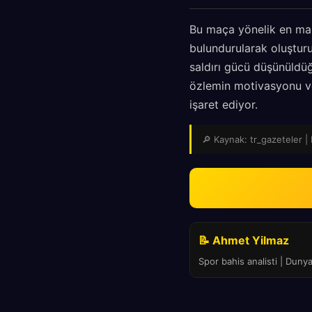
Bu maça yönelik en man
bulundurularak oluşturu
saldırı gücü düşünüldüğ
özlemin motivasyonu ve 
işaret ediyor.
🔎 Kaynak: tr_gazeteler | 
📝 Ahmet Yilmaz
Spor bahis analisti | Duny