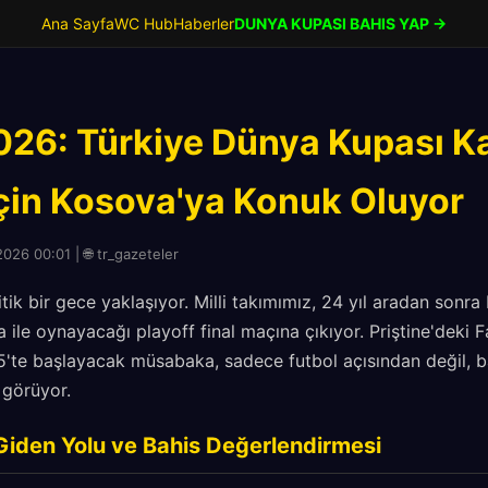
Ana Sayfa
WC Hub
Haberler
DUNYA KUPASI BAHIS YAP →
026: Türkiye Dünya Kupası Ka
çin Kosova'ya Konuk Oluyor
026 00:01 | 🌐 tr_gazeteler
itik bir gece yaklaşıyor. Milli takımımız, 24 yıl aradan sonr
 ile oynayacağı playoff final maçına çıkıyor. Priştine'deki F
'te başlayacak müsabaka, sadece futbol açısından değil, ba
 görüyor.
 Giden Yolu ve Bahis Değerlendirmesi