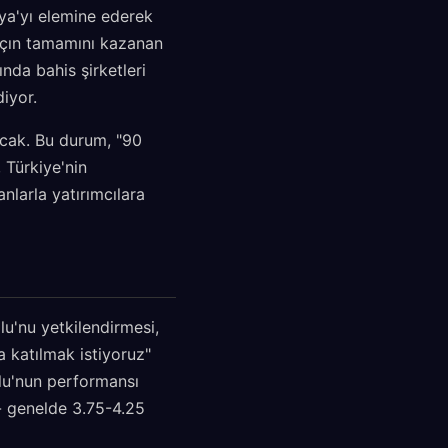
kya'yı elemine ederek
maçın tamamını kazanan
ında bahis şirketleri
diyor.
acak. Bu durum, "90
 Türkiye'nin
nlarla yatırımcılara
'nu yetkilendirmesi,
 katılmak istiyoruz"
lu'nun performansı
- genelde 3.75-4.25