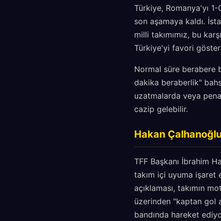
Türkiye, Romanya'yı 1-0
son aşamaya kaldı. İst
milli takımımız, bu karş
Türkiye'yi favori göste
Normal süre berabere bi
dakika beraberlik" bahsi
uzatmalarda veya penalt
cazip gelebilir.
Hakan Çalhanoğlu'
TFF Başkanı İbrahim Ha
takım içi uyuma işaret 
açıklaması, takımın mo
üzerinden "kaptan gol 
bandında hareket ediyo