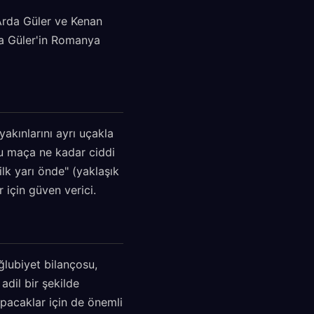
 Arda Güler ve Kenan
rda Güler'in Romanya
akınlarını ayrı uçakla
bu maça ne kadar ciddi
ilk yarı önde" (yaklaşık
r için güven verici.
ğlubiyet bilançosu,
adil bir şekilde
apacaklar için de önemli