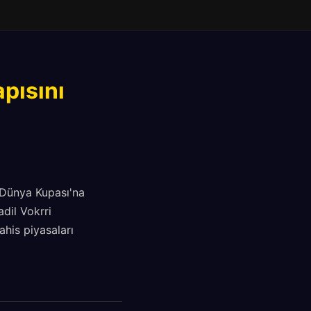
pısını
a Dünya Kupası'na
adil Vokrri
his piyasaları