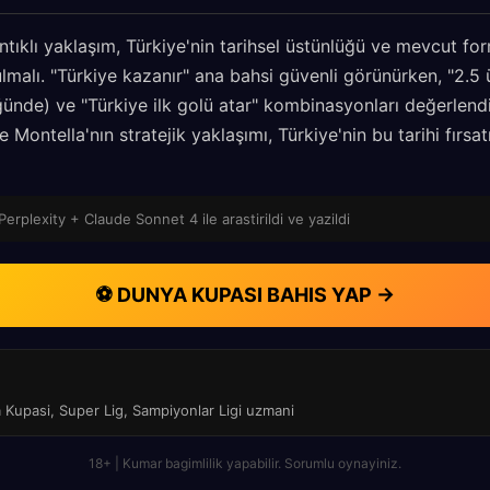
tıklı yaklaşım, Türkiye'nin tarihsel üstünlüğü ve mevcut 
lmalı. "Türkiye kazanır" ana bahsi güvenli görünürken, "2.5 ü
ünde) ve "Türkiye ilk golü atar" kombinasyonları değerlendiri
Montella'nın stratejik yaklaşımı, Türkiye'nin bu tarihi fırs
Perplexity + Claude Sonnet 4 ile arastirildi ve yazildi
⚽ DUNYA KUPASI BAHIS YAP →
a Kupasi, Super Lig, Sampiyonlar Ligi uzmani
18+ | Kumar bagimlilik yapabilir. Sorumlu oynayiniz.