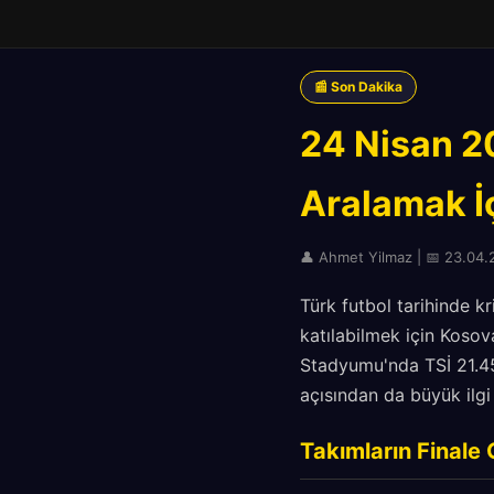
📰 Son Dakika
24 Nisan 2
Aralamak İ
👤 Ahmet Yilmaz | 📅 23.04.2
Türk futbol tarihinde kr
katılabilmek için Kosova
Stadyumu'nda TSİ 21.45
açısından da büyük ilgi
Takımların Finale