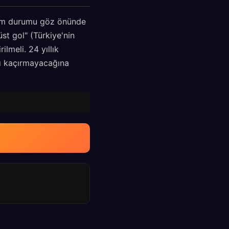
form durumu göz önünde
st gol" (Türkiye'nin
lmeli. 24 yıllık
atı kaçırmayacağına