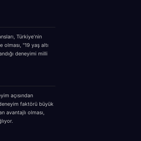
ları, Türkiye'nin
e olması, "19 yaş altı
andığı deneyimi milli
eyim açısından
 deneyim faktörü büyük
n avantajlı olması,
lıyor.