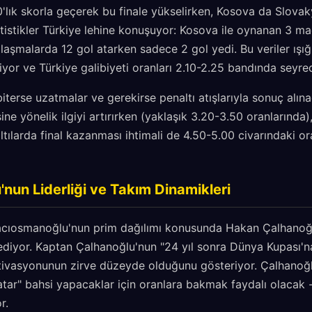
'lık skorla geçerek bu finale yükselirken, Kosova da Slova
atistikler Türkiye lehine konuşuyor: Kosova ile oynanan 3 
ılaşmalarda 12 gol atarken sadece 2 gol yedi. Bu veriler ışığ
riyor ve Türkiye galibiyeti oranları 2.10-2.25 bandında seyre
terse uzatmalar ve gerekirse penaltı atışlarıyla sonuç alın
ne yönelik ilgiyi artırırken (yaklaşık 3.20-3.50 oranlarında),
ılarda final kazanması ihtimali de 4.50-5.00 civarındaki ora
nun Liderliği ve Takım Dinamikleri
cıosmanoğlu'nun prim dağılımı konusunda Hakan Çalhanoğlu
ediyor. Kaptan Çalhanoğlu'nun "24 yıl sonra Dünya Kupası'na
tivasyonunun zirve düzeyde olduğunu gösteriyor. Çalhanoğ
atar" bahsi yapacaklar için oranlara bakmak faydalı olacak 
r.