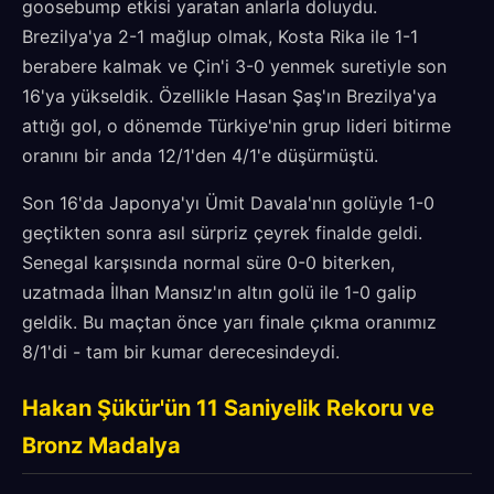
goosebump etkisi yaratan anlarla doluydu.
Brezilya'ya 2-1 mağlup olmak, Kosta Rika ile 1-1
berabere kalmak ve Çin'i 3-0 yenmek suretiyle son
16'ya yükseldik. Özellikle Hasan Şaş'ın Brezilya'ya
attığı gol, o dönemde Türkiye'nin grup lideri bitirme
oranını bir anda 12/1'den 4/1'e düşürmüştü.
Son 16'da Japonya'yı Ümit Davala'nın golüyle 1-0
geçtikten sonra asıl sürpriz çeyrek finalde geldi.
Senegal karşısında normal süre 0-0 biterken,
uzatmada İlhan Mansız'ın altın golü ile 1-0 galip
geldik. Bu maçtan önce yarı finale çıkma oranımız
8/1'di - tam bir kumar derecesindeydi.
Hakan Şükür'ün 11 Saniyelik Rekoru ve
Bronz Madalya