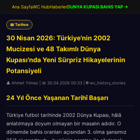
Ana Sayfa
WC Hub
Haberler
DUNYA KUPASI BAHIS YAP →
📖 Tarihce
30 Nisan 2026: Türkiye'nin 2002
Mucizesi ve 48 Takımlı Dünya
Kupası'nda Yeni Sürpriz Hikayelerinin
Potansiyeli
👤 Ahmet Yilmaz | 📅 30.04.2026 00:33 | 🌐 wc_history_stories
24 Yıl Önce Yaşanan Tarihî Başarı
Türkiye futbol tarihinde 2002 Dünya Kupası, hâlâ
anlatılmaya doyum olmayan bir masalın adıdır. O
dönemde bahis oranları açısından 3. olma şansımız